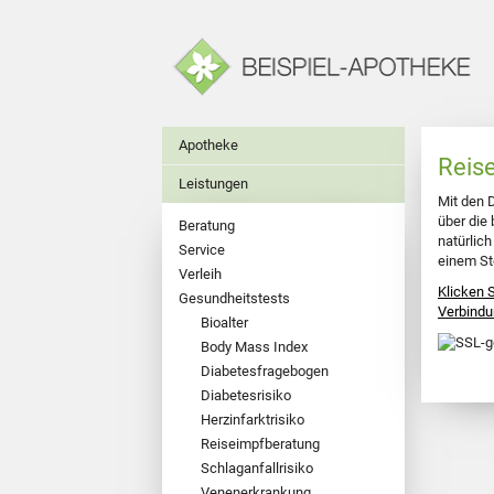
Apotheke
Reis
Leistungen
Mit den 
über die 
Beratung
natürlich
Service
einem St
Verleih
Klicken 
Gesundheitstests
Verbindu
Bioalter
Body Mass Index
Diabetesfragebogen
Diabetesrisiko
Herzinfarktrisiko
Reiseimpfberatung
Schlaganfallrisiko
Venenerkrankung